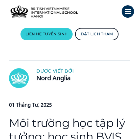
LIÊN HỆ TUYỂN SINH
ĐẶT LỊCH THAM
ĐƯỢC VIẾT BỞI
Nord Anglia
01 Tháng Tư, 2025
Môi trường học tập lý
tưởng: học sinh BVIS