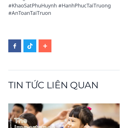
#KhaoSatPhuHuynh #HanhPhucTaiTruong
#AnToanTaiTruon
TIN TỨC LIÊN QUAN
News image