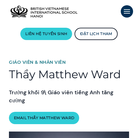
LIÊN HỆ TUYỂN SINH
ĐẶT LỊCH THAM
GIÁO VIÊN & NHÂN VIÊN
Thầy Matthew Ward
Trưởng khối 9\ Giáo viên tiếng Anh tăng
cường
EMAIL THẦY MATTHEW WARD