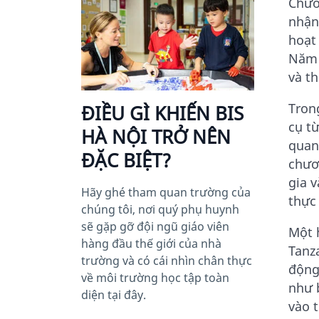
Chươ
nhận
hoạt
Năm 
và t
Tron
ĐIỀU GÌ KHIẾN BIS
cụ từ
HÀ NỘI TRỞ NÊN
quan
ĐẶC BIỆT?
chươ
gia v
Hãy ghé tham quan trường của
thực
chúng tôi, nơi quý phụ huynh
sẽ gặp gỡ đội ngũ giáo viên
Một 
hàng đầu thế giới của nhà
Tanz
trường và có cái nhìn chân thực
động
về môi trường học tập toàn
như 
diện tại đây.
vào 