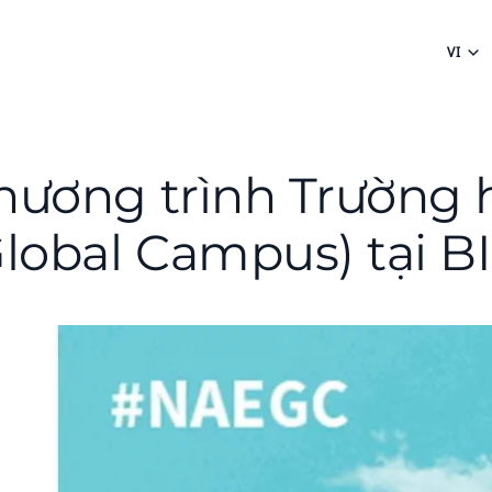
VI
hương trình Trường 
Global Campus) tại B