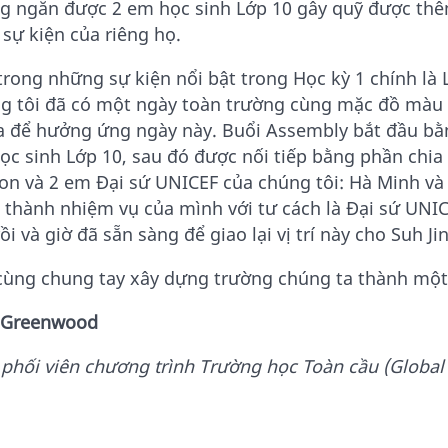
g ngăn được 2 em học sinh Lớp 10 gây quỹ được thê
sự kiện của riêng họ.
trong những sự kiện nổi bật trong Học kỳ 1 chính là 
g tôi đã có một ngày toàn trường cùng mặc đồ màu 
a để hưởng ứng ngày này. Buổi Assembly bắt đầu bằ
ọc sinh Lớp 10, sau đó được nối tiếp bằng phần chia
on và 2 em Đại sứ UNICEF của chúng tôi: Hà Minh v
 thành nhiệm vụ của mình với tư cách là Đại sứ UNI
ồi và giờ đã sẵn sàng để giao lại vị trí này cho Suh Ji
cùng chung tay xây dựng trường chúng ta thành một 
 Greenwood
 phối viên chương trình Trường học Toàn cầu (Globa