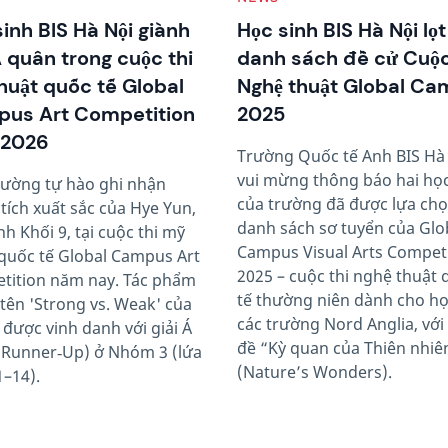
inh BIS Hà Nội giành
Học sinh BIS Hà Nội lọ
Á quân trong cuộc thi
danh sách đề cử Cuộc
huật quốc tế Global
Nghệ thuật Global C
us Art Competition
2025
 2026
Trường Quốc tế Anh BIS Hà
vui mừng thông báo hai học
rường tự hào ghi nhận
của trường đã được lựa ch
tích xuất sắc của Hye Yun,
danh sách sơ tuyển của Glo
nh Khối 9, tại cuộc thi mỹ
Campus Visual Arts Compet
quốc tế Global Campus Art
2025 – cuộc thi nghệ thuật
tition năm nay. Tác phẩm
tế thường niên dành cho họ
ên 'Strong vs. Weak' của
các trường Nord Anglia, với
được vinh danh với giải Á
đề “Kỳ quan của Thiên nhiê
(Runner‑Up) ở Nhóm 3 (lứa
(Nature’s Wonders).
1–14).