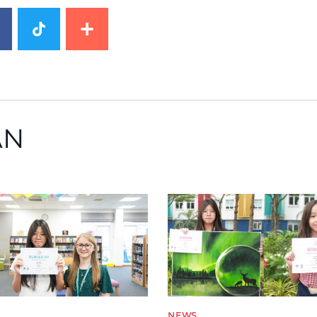
AN
image
News image
NEWS