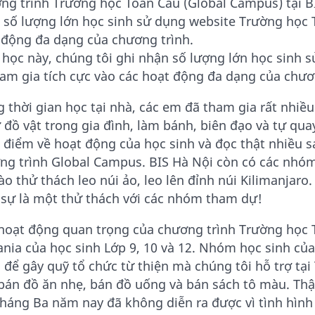
ng trình Trường học Toàn Cầu (Global Campus) tại B
 số lượng lớn học sinh sử dụng website Trường học T
 động đa dạng của chương trình.
học này, chúng tôi ghi nhận số lượng lớn học sinh 
ham gia tích cực vào các hoạt động đa dạng của chư
g thời gian học tại nhà, các em đã tham gia rất nhi
 đồ vật trong gia đình, làm bánh, biên đạo và tự qua
 điểm về hoạt động của học sinh và đọc thật nhiều s
ng trình Global Campus. BIS Hà Nội còn có các nhóm
ào thử thách leo núi ảo, leo lên đỉnh núi Kilimanjaro
 sự là một thử thách với các nhóm tham dự!
hoạt động quan trọng của chương trình Trường học T
ania của học sinh Lớp 9, 10 và 12. Nhóm học sinh của
 để gây quỹ tổ chức từ thiện mà chúng tôi hỗ trợ tại
bán đồ ăn nhẹ, bán đồ uống và bán sách tô màu. Thật
tháng Ba năm nay đã không diễn ra được vì tình hình 