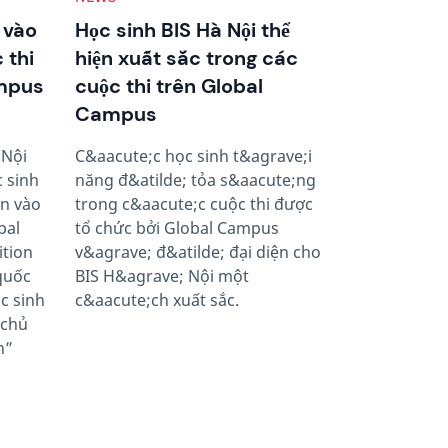
t vào
Học sinh BIS Hà Nội thể
 thi
hiện xuất sắc trong các
ampus
cuộc thi trên Global
Campus
 Nội
C&aacute;c học sinh t&agrave;i
 sinh
năng đ&atilde; tỏa s&aacute;ng
ọn vào
trong c&aacute;c cuộc thi được
bal
tổ chức bởi Global Campus
ition
v&agrave; đ&atilde; đại diện cho
 quốc
BIS H&agrave; Nội một
c sinh
c&aacute;ch xuất sắc.
 chủ
n”