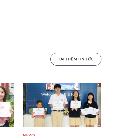
TẢI THÊM TIN TỨC
News image
NEWS