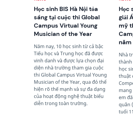
Học sinh BIS Hà Nội tỏa
Học s
sáng tại cuộc thi Global
giải 
Campus Virtual Young
mỹ t
Musician of the Year
Camp
năm
Năm nay, 10 học sinh từ cả bậc
Tiểu học và Trung học đã được
Nhà t
vinh danh và được lựa chọn đại
thành 
diện nhà trường tham gia cuộc
học si
thi Global Campus Virtual Young
thuật 
Musician of the Year, qua đó thể
Compe
hiện rõ thế mạnh và sự đa dạng
mang t
của hoạt động nghệ thuật biểu
em đã 
diễn trong toàn trường.
quân 
tuổi 1