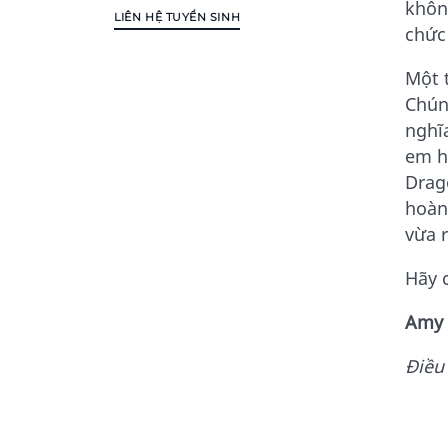
khôn
LIÊN HỆ TUYỂN SINH
chức 
Một 
Chún
nghĩ
em h
Drag
hoàn
vừa r
Hãy 
Amy
Điều