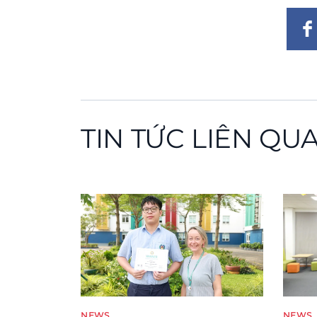
TIN TỨC LIÊN QU
News image
News 
NEWS
NEWS