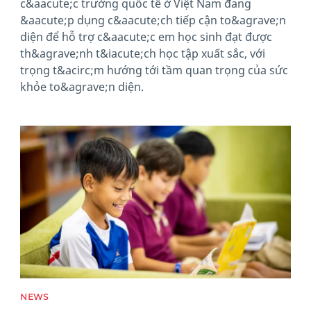
c&aacute;c trường quốc tế ở Việt Nam đang
&aacute;p dụng c&aacute;ch tiếp cận to&agrave;n
diện để hỗ trợ c&aacute;c em học sinh đạt được
th&agrave;nh t&iacute;ch học tập xuất sắc, với
trọng t&acirc;m hướng tới tầm quan trọng của sức
khỏe to&agrave;n diện.
News image
NEWS