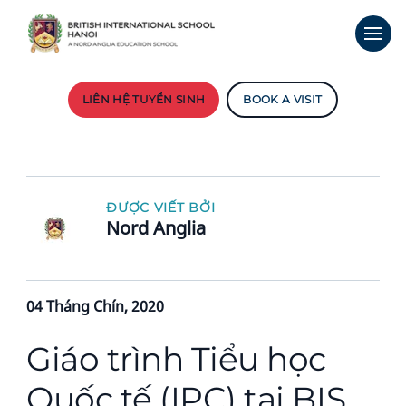
LIÊN HỆ TUYỂN SINH
BOOK A VISIT
ĐƯỢC VIẾT BỞI
Nord Anglia
04 Tháng Chín, 2020
Giáo trình Tiểu học
Quốc tế (IPC) tại BIS