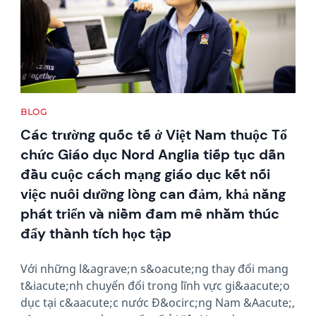
BLOG
Các trường quốc tế ở Việt Nam thuộc Tổ
chức Giáo dục Nord Anglia tiếp tục dẫn
đầu cuộc cách mạng giáo dục kết nối
việc nuôi dưỡng lòng can đảm, khả năng
phát triển và niềm đam mê nhằm thúc
đẩy thành tích học tập
Với những l&agrave;n s&oacute;ng thay đổi mang
t&iacute;nh chuyển đổi trong lĩnh vực gi&aacute;o
dục tại c&aacute;c nước Đ&ocirc;ng Nam &Aacute;,