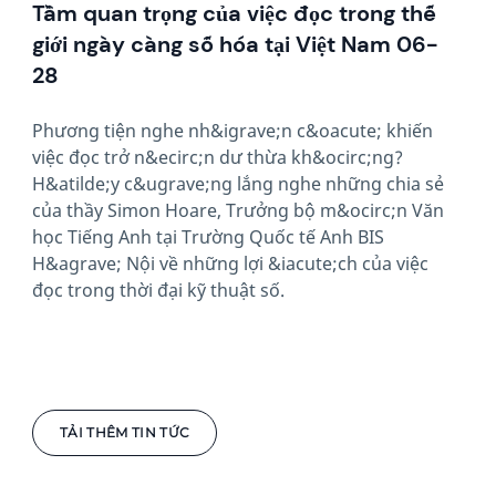
Tầm quan trọng của việc đọc trong thế
giới ngày càng số hóa tại Việt Nam 06-
28
Phương tiện nghe nh&igrave;n c&oacute; khiến
việc đọc trở n&ecirc;n dư thừa kh&ocirc;ng?
H&atilde;y c&ugrave;ng lắng nghe những chia sẻ
của thầy Simon Hoare, Trưởng bộ m&ocirc;n Văn
học Tiếng Anh tại Trường Quốc tế Anh BIS
H&agrave; Nội về những lợi &iacute;ch của việc
đọc trong thời đại kỹ thuật số.
TẢI THÊM TIN TỨC