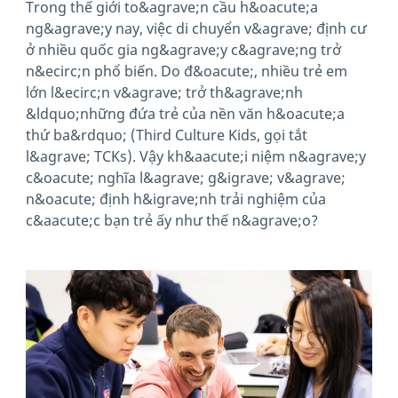
Trong thế giới to&agrave;n cầu h&oacute;a
ng&agrave;y nay, việc di chuyển v&agrave; định cư
ở nhiều quốc gia ng&agrave;y c&agrave;ng trở
n&ecirc;n phổ biến. Do đ&oacute;, nhiều trẻ em
lớn l&ecirc;n v&agrave; trở th&agrave;nh
&ldquo;những đứa trẻ của nền văn h&oacute;a
thứ ba&rdquo; (Third Culture Kids, gọi tắt
l&agrave; TCKs). Vậy kh&aacute;i niệm n&agrave;y
c&oacute; nghĩa l&agrave; g&igrave; v&agrave;
n&oacute; định h&igrave;nh trải nghiệm của
c&aacute;c bạn trẻ ấy như thế n&agrave;o?
News image