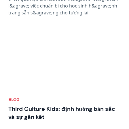
l&agrave; việc chuẩn bị cho học sinh h&agrave;nh
trang sẵn s&agrave;ng cho tương lai.
News image
BLOG
Third Culture Kids: định hướng bản sắc
và sự gắn kết