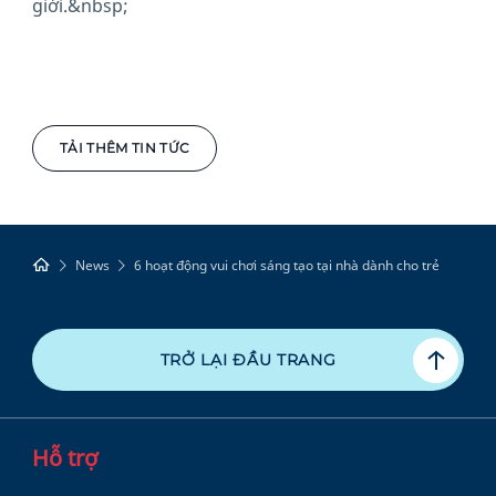
giới.&nbsp;
TẢI THÊM TIN TỨC
News
6 hoạt động vui chơi sáng tạo tại nhà dành cho trẻ
TRỞ LẠI ĐẦU TRANG
Hỗ trợ