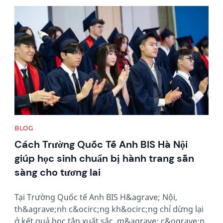
News image
BLOG
Cách Trường Quốc Tế Anh BIS Hà Nội
giúp học sinh chuẩn bị hành trang sẵn
sàng cho tương lai
Tại Trường Quốc tế Anh BIS H&agrave; Nội,
th&agrave;nh c&ocirc;ng kh&ocirc;ng chỉ dừng lại
ở kết quả học tập xuất sắc, m&agrave; c&ograve;n