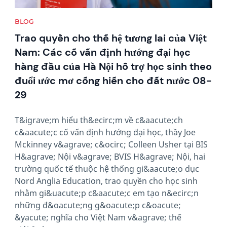
BLOG
Trao quyền cho thế hệ tương lai của Việt
Nam: Các cố vấn định hướng đại học
hàng đầu của Hà Nội hỗ trợ học sinh theo
đuổi ước mơ cống hiến cho đất nước 08-
29
T&igrave;m hiểu th&ecirc;m về c&aacute;ch
c&aacute;c cố vấn định hướng đại học, thầy Joe
Mckinney v&agrave; c&ocirc; Colleen Usher tại BIS
H&agrave; Nội v&agrave; BVIS H&agrave; Nội, hai
trường quốc tế thuộc hệ thống gi&aacute;o dục
Nord Anglia Education, trao quyền cho học sinh
nhằm gi&uacute;p c&aacute;c em tạo n&ecirc;n
những đ&oacute;ng g&oacute;p c&oacute;
&yacute; nghĩa cho Việt Nam v&agrave; thế