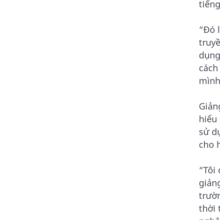
tiến
“Đó 
truy
dụng 
cách
mình
Giản
hiểu
sử d
cho h
“Tôi
giản
trườ
thời