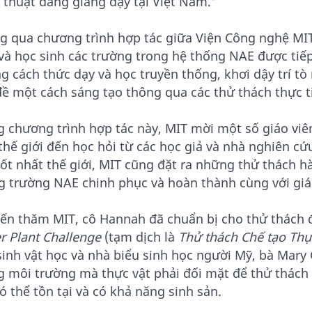
 thuật đang giảng dạy tại Việt Nam.”
g qua chương trình hợp tác giữa Viện Công nghệ MI
 và học sinh các trường trong hệ thống NAE được tiếp
g cách thức dạy và học truyền thống, khơi dậy trí tò
đề một cách sáng tạo thông qua các thử thách thực t
g chương trình hợp tác này, MIT mời một số giáo viê
thế giới đến học hỏi từ các học giả và nhà nghiên cứ
tốt nhất thế giới, MIT cũng đặt ra những thử thách 
g trường NAE chinh phục và hoàn thành cùng với giá
đến thăm MIT, cô Hannah đã chuẩn bị cho thử thách
r Plant Challenge
(tạm dịch là
Thử thách Chế tạo Thự
sinh vật học và nhà biểu sinh học người Mỹ, bà Mary
g môi trường mà thực vật phải đối mặt để thử thách c
ó thể tồn tại và có khả năng sinh sản.