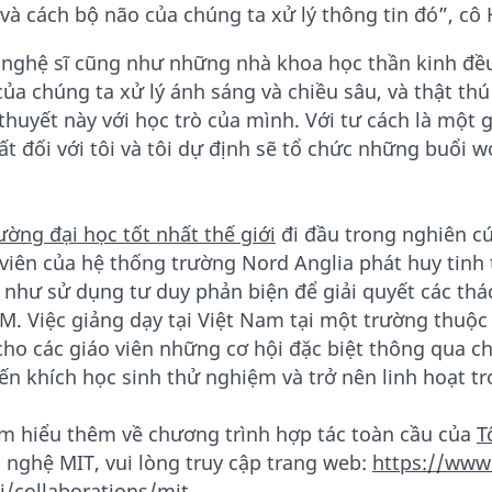
 và cách bộ não của chúng ta xử lý thông tin đó”, cô
 nghệ sĩ cũng như những nhà khoa học thần kinh đề
của chúng ta xử lý ánh sáng và chiều sâu, và thật th
 thuyết này với học trò của mình. Với tư cách là một 
hất đối với tôi và tôi dự định sẽ tổ chức những buổi
”
ường đại học tốt nhất thế giới
đi đầu trong nghiên cứu
 viên của hệ thống trường Nord Anglia phát huy tinh 
 như sử dụng tư duy phản biện để giải quyết các thác
M. Việc giảng dạy tại Việt Nam tại một trường thuộ
cho các giáo viên những cơ hội đặc biệt thông qua ch
ến khích học sinh thử nghiệm và trở nên linh hoạt tr
ìm hiểu thêm về chương trình hợp tác toàn cầu của
T
 nghệ MIT, vui lòng truy cập trang web:
https://www
i/collaborations/mit
.