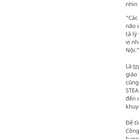
nhìn
“Các
não 
tả lý
vị n
Nội.
Là
tr
giáo
cũng
STEA
đến 
khuy
Để t
Công
hano