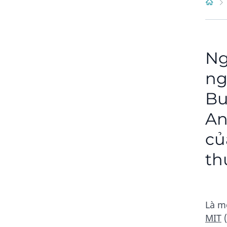
Ng
ng
Bu
An
củ
th
Là m
MIT
(