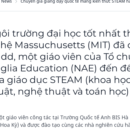
News
Chuyên gia giảng dạy quốc tế mang kiến thức STEAM 
ôi trường đại học tốt nhất t
hệ Massuchusetts (MIT) đã
dd, một giáo viên của Tổ c
glia Education (NAE) đến đ
a giáo dục STEAM (khoa học
uật, nghệ thuật và toán học)
ột giáo viên công tác tại Trường Quốc tế Anh BIS Hà
Hoa Kỳ) và được đào tạo cùng các nhà nghiên cứu hàn