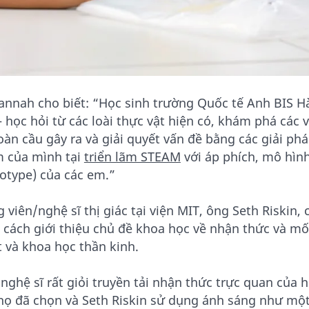
annah cho biết: “Học sinh trường Quốc tế Anh BIS Hà
– học hỏi từ các loài thực vật hiện có, khám phá các
oàn cầu gây ra và giải quyết vấn đề bằng các giải ph
 của mình tại
triển lãm STEAM
với áp phích, mô hìn
totype) của các em.”
g viên/nghệ sĩ thị giác tại viện MIT, ông Seth Riski
 cách giới thiệu chủ đề khoa học về nhận thức và mối
t và khoa học thần kinh.
 nghệ sĩ rất giỏi truyền tải nhận thức trực quan củ
 họ đã chọn và Seth Riskin sử dụng ánh sáng như mộ