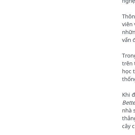
nghệ
Thôn
viên
nhữn
vấn 
Tron
trên 
học 
thốn
Khi 
Bette
nhà 
thẳn
cây c