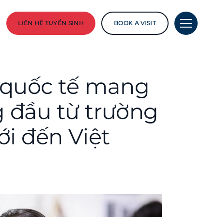
LIÊN HỆ TUYỂN SINH
BOOK A VISIT
 quốc tế mang
 đầu từ trường
ới đến Việt