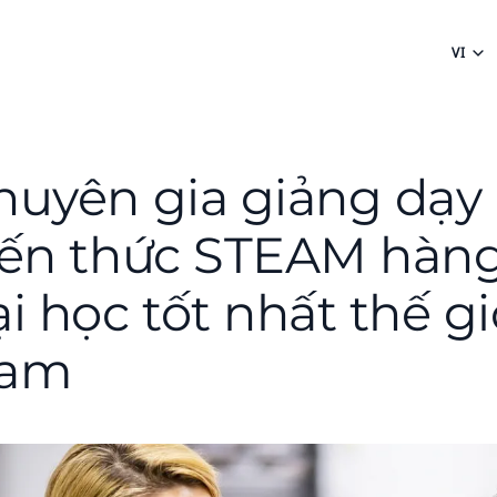
VI
huyên gia giảng dạy
iến thức STEAM hàng
i học tốt nhất thế gi
am