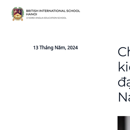
C
13 Tháng Năm, 2024
k
đạ
N