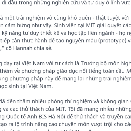
g đi đầu trong những nghiên cứu và tư duy ở lĩnh vự
là một trải nghiệm vô cùng khó quên - thật tuyệt vờ
ền cảm hứng như vậy. Sinh viên tại MIT giải quyết cá
kỹ năng tư duy thiết kế và học tập liên ngành - họ n
 tiếp cận thực hành để tạo nguyên mẫu (prototype) 
,” cô Hannah chia sẻ.
g dạy tại Việt Nam với tư cách là Trưởng bộ môn Ngh
 thêm về phương pháp giáo dục nổi tiếng toàn cầu
M
ụng phương pháp này để mang lại những trải nghiệ
ọc sinh tại Việt Nam.
 đã đến thăm nhiều phòng thí nghiệm và không gian 
g và các thử thách của MIT. Tôi đã mang nhiều những
ng Quốc tế Anh BIS Hà Nội để thử thách và truyền c
 tạo ra lộ trình nâng cao chuyên môn vượt trội cho c