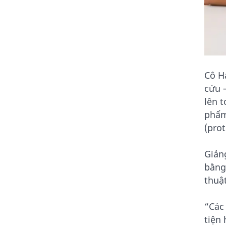
Cô H
cứu 
lên t
phẩm
(pro
Giản
bằng
thuậ
“Các
tiện