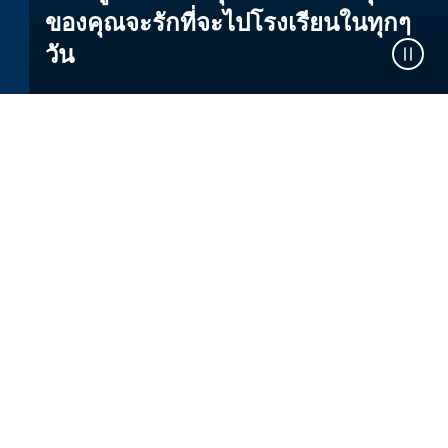
ของคุณจะรักที่จะไปโรงเรียนในทุกๆ
วัน
พวกเขาได้เลือกการผจญภัย
ของตนเอง
ที่โรงเรียนรีเจ้นท์ การเรียนรู้มีชีวิตขึ้นมาที่
นอกห้องเรียน ต้องขอบคุณกิจกรรมเสริม
ประสบการณ์มากมายที่ช่วยให้นักเรียนของ
เราได้เป็นทั้งนักแสดง ผู้นำ นักผจญภัย และนัก
กิจกรรม
ไม่ว่าจะเป็นการก้าวขึ้นสู่สปอตไลท์ที่โรงละคร